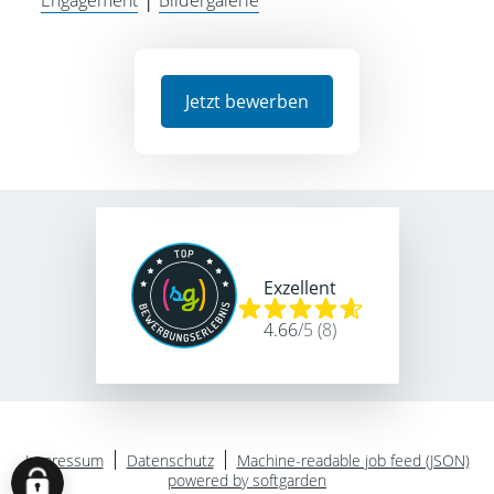
Engagement
│
Bildergalerie
Jetzt bewerben
Exzellent
4.66
/
5
(
8
)
Impressum
Datenschutz
Machine-readable job feed (JSON)
powered by softgarden